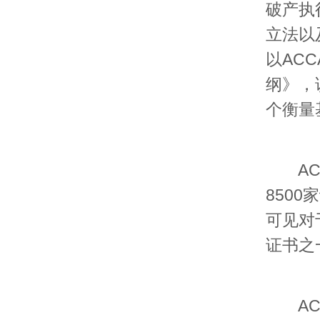
破产执
立法以
以AC
纲》，
个衡量
ACC
850
可见对
证书之
ACC