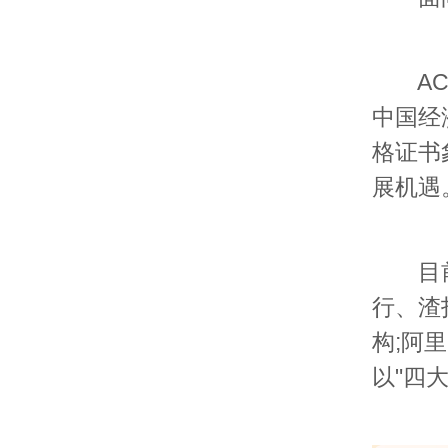
ACC
中国经
格证书
展机遇
目前A
行、渣
构;阿
以"四