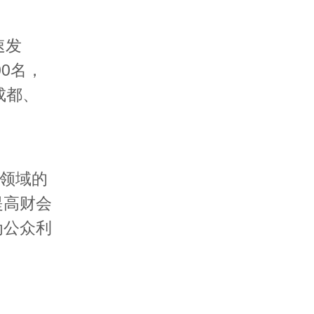
速发
00名，
成都、
领域的
提高财会
为公众利