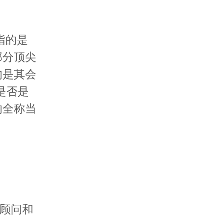
，指的是
部分顶尖
的是其会
是否是
的全称当
顾问和