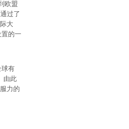
到欧盟
国通过了
国际大
设置的一
全球有
。由此
说服力的