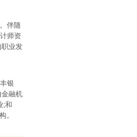
。伴随
会计师资
的职业发
丰银
内金融机
;和
机构。