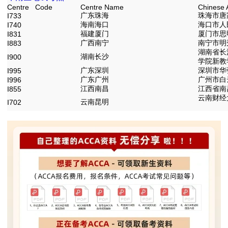
Centre Code
Centre Name
Chinese 
广东珠海
珠海市唐
I733
海南海口
海口市人
I740
福建厦门
厦门市思
I831
广西南宁
南宁市明
I883
湖南省长
湖南长沙
I900
学院新教
广东深圳
深圳市华
I995
广东广州
广州市白
I996
江西南昌
江西省南
I855
云南财经
云南昆明
I702