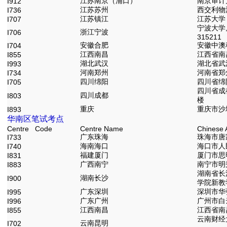
江苏南京（浦口）
南京审计大
I912
江苏苏州
西交利物浦
I736
江苏镇江
江苏大学 
I707
宁波大学
浙江宁波
I706
315211
安徽合肥
安徽中澳科
I704
江西南昌
江西省南
I855
湖北武汉
湖北省武
I993
河南郑州
河南省郑
I734
四川绵阳
四川省绵
I705
四川省成
四川成都
I803
楼
重庆
重庆市沙
I893
华南区笔试考点
Centre Code
Centre Name
Chinese 
广东珠海
珠海市唐
I733
海南海口
海口市人
I740
福建厦门
厦门市思
I831
广西南宁
南宁市明
I883
湖南省长
湖南长沙
I900
学院新教
广东深圳
深圳市华
I995
广东广州
广州市白
I996
江西南昌
江西省南
I855
云南财经
云南昆明
I702