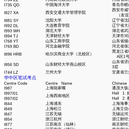
中国海洋大学
青岛市崂
I735 QD
西安市咸
西安交通大学管理学院
I827 XA
（友谊东
沈阳大学
辽宁省沈
I881 SY
大连教育学院
辽宁省大连
I992 DL
湖北大学
湖北省武
I993 WH
天津财经大学
天津市河西
I994 TJ
山东工商学院
山东省烟台
I768 YT
河北金融学院
河北省保
I769 BD
黑龙江省
哈尔滨商业大学（北校区）
I896 HRB
A区1号楼
山东省济
山东财经大学燕山校区
I856 SD
3层
兰州大学
甘肃省兰
I744 LZ
华中区笔试考点
Centre Code
Centre Name
Chinese
上海陆家嘴
通茂大饭店
I987
Hall 
I997/01
上海西南地区
Hall 2
I997/02
上海浦东
上海海事大
I844
上海松江
上海立信会
I849
江苏无锡
无锡运河大
I847
浙江杭州
浙江财经
I854
江苏南京（仙林）
南京财经
I877