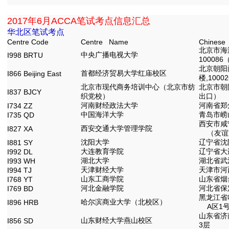
2017年6月ACCA笔试考点信息汇总
华北区笔试考点
Centre Code
Centre Name
Chinese
北京市海
中央广播电视大学
I998 BRTU
1000
北京朝阳
首都经济贸易大学红庙校区
I866 Beijing East
楼,10002
北京市现代商务培训中心（北京市纺
北京市朝
I837 BJCY
织党校）
出口）
河南财经政法大学
河南省郑
I734 ZZ
中国海洋大学
青岛市崂
I735 QD
西安市咸
西安交通大学管理学院
I827 XA
（友谊东
沈阳大学
辽宁省沈
I881 SY
大连教育学院
辽宁省大连
I992 DL
湖北大学
湖北省武
I993 WH
天津财经大学
天津市河西
I994 TJ
山东工商学院
山东省烟台
I768 YT
河北金融学院
河北省保
I769 BD
黑龙江省
哈尔滨商业大学（北校区）
I896 HRB
A区1号楼
山东省济
山东财经大学燕山校区
I856 SD
3层