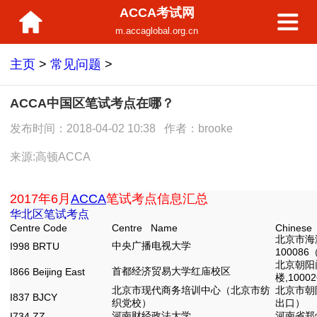
ACCA考试网
m.accaglobal.org.cn
主页
>
常见问题
>
ACCA中国区笔试考点在哪？
发布时间：2018-04-02 10:38 作者：brooke
来源:高顿ACCA
2017年6月
ACCA
笔试考点信息汇总
华北区笔试考点
Centre Code
Centre Name
Chinese
北京市海
中央广播电视大学
I998 BRTU
1000
北京朝阳
首都经济贸易大学红庙校区
I866 Beijing East
楼,10002
北京市现代商务培训中心（北京市纺
北京市朝
I837 BJCY
织党校）
出口）
河南财经政法大学
河南省郑
I734 ZZ