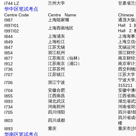
兰州大学
甘肃省兰
I744 LZ
华中区笔试考点
Centre Code
Centre Name
Chinese
上海陆家嘴
通茂大饭店
I987
Hall 
I997/01
上海西南地区
Hall 2
I997/02
上海浦东
上海海事大
I844
上海松江
上海立信会
I849
江苏无锡
无锡运河大
I847
浙江杭州
浙江财经
I854
江苏南京（仙林）
南京财经
I877
江苏南京（浦口）
南京审计大
I912
江苏苏州
西交利物浦
I736
江苏镇江
江苏大学 
I707
宁波大学
浙江宁波
I706
315211
安徽合肥
安徽中澳科
I704
江西南昌
江西省南
I855
湖北武汉
湖北省武
I993
河南郑州
河南省郑
I734
四川绵阳
四川省绵
I705
四川省成
四川成都
I803
楼
重庆
重庆市沙
I893
华南区笔试考点